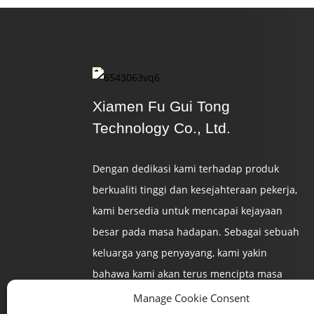
Perlindungan Lembut
Tahan Lama
Penyimpanan Plastik...
Plastik Keselamatan
Yang Mudah Dan Tahan
Xiamen Fu Gui Tong
Lama...
Technology Co., Ltd.
Loker Plastik Yang Boleh
Dipercayai Menyediakan
Keselamatan...
Dengan dedikasi kami terhadap produk
berkualiti tinggi dan kesejahteraan pekerja,
kami bersedia untuk mencapai kejayaan
besar pada masa hadapan. Sebagai sebuah
keluarga yang penyayang, kami yakin
bahawa kami akan terus mencipta masa
depan yang cemerlang.
Manage Cookie Consent