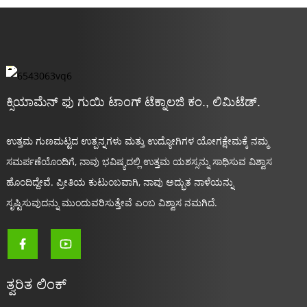
ಕ್ಸಿಯಾಮೆನ್ ಫು ಗುಯಿ ಟಾಂಗ್ ಟೆಕ್ನಾಲಜಿ ಕಂ., ಲಿಮಿಟೆಡ್.
ಉತ್ತಮ ಗುಣಮಟ್ಟದ ಉತ್ಪನ್ನಗಳು ಮತ್ತು ಉದ್ಯೋಗಿಗಳ ಯೋಗಕ್ಷೇಮಕ್ಕೆ ನಮ್ಮ
ಸಮರ್ಪಣೆಯೊಂದಿಗೆ, ನಾವು ಭವಿಷ್ಯದಲ್ಲಿ ಉತ್ತಮ ಯಶಸ್ಸನ್ನು ಸಾಧಿಸುವ ವಿಶ್ವಾಸ
ಹೊಂದಿದ್ದೇವೆ. ಪ್ರೀತಿಯ ಕುಟುಂಬವಾಗಿ, ನಾವು ಅದ್ಭುತ ನಾಳೆಯನ್ನು
ಸೃಷ್ಟಿಸುವುದನ್ನು ಮುಂದುವರಿಸುತ್ತೇವೆ ಎಂಬ ವಿಶ್ವಾಸ ನಮಗಿದೆ.
ತ್ವರಿತ ಲಿಂಕ್