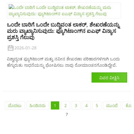
ಒಂದೇ ಬಾರಿಗೆ ಒಂದೇ ಬುದ್ಧಿವಂತ ಲಾಕರ್, ಶೇಖರಣೆಯನ್ನು
ಮರು ವ್ಯಾಖ್ಯಾನಿಸುವುದು: ಫ್ಯೂಗಿಟಾಂಗ್‌ನ ಐಎಫ್ ವಿನ್ಯಾಸ
ಪ್ರಶಸ್ತಿ ಗೆಲುವು
2026-01-28
ವಿಶ್ವಾದ್ಯಂತ ಫ್ಯೂಗಿಟಾಂಗ್ ಮತ್ತು ನವೀನ ಶೇಖರಣಾ ಪರಿಹಾರಗಳಿಗಾಗಿ ಒಂದು
ಹೆಗ್ಗುರುತು ಸಾಧನೆಯನ್ನು ಘೋಷಿಸಲು ನಾವು ರೋಮಾಂಚನಗೊಂಡಿದ್ದೇವೆ.
ವಿವರ ವೀಕ್ಷಿಸಿ
ಮೊದಲು
ಹಿಂದಿನದು
1
2
3
4
5
ಮುಂದೆ
ಕೊನ
7