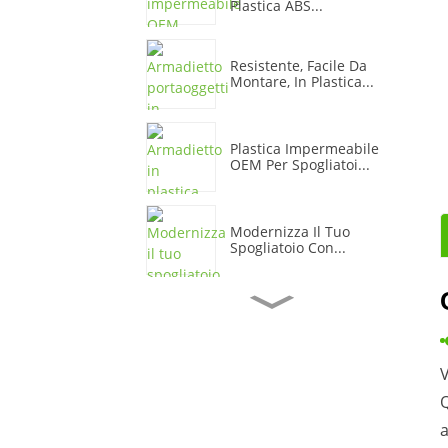
Plastica ABS...
Resistente, Facile Da
Montare, In Plastica...
Plastica Impermeabile
OEM Per Spogliatoi...
Modernizza Il Tuo
Spogliatoio Con...
Armadietti Per Ufficio In
Plastica Dai Colori
Vivaci...
V
Protezione Morbida E
Q
Resistente In Plastica
Stora...
a