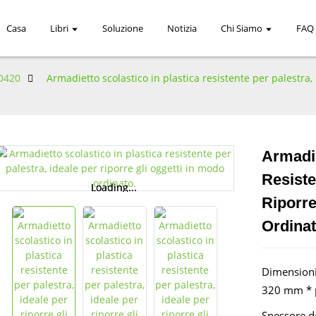
Casa
Libri
Soluzione
Notizia
Chi Siamo
FAQ
D420
Armadietto scolastico in plastica resistente per palestra,
Armadie
Resiste
Loading...
Loading...
Riporre
Ordinat
Dimensioni
320 mm * p
Spessore d