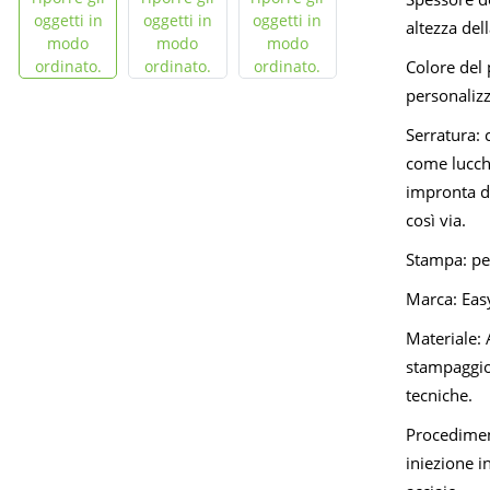
altezza de
Colore del 
personaliz
Serratura: 
come lucche
impronta di
così via.
Stampa: pe
Marca: Eas
Materiale: 
stampaggio
tecniche.
Procedimen
iniezione i