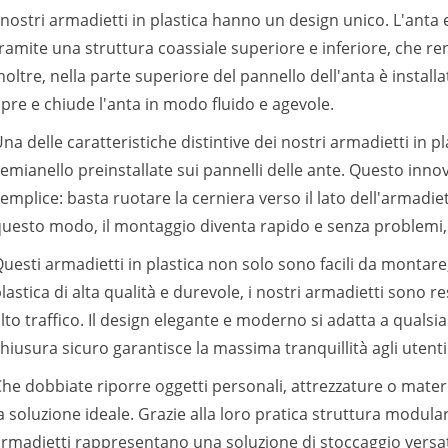
 nostri armadietti in plastica hanno un design unico. L'anta 
ramite una struttura coassiale superiore e inferiore, che rend
noltre, nella parte superiore del pannello dell'anta è instal
pre e chiude l'anta in modo fluido e agevole.
na delle caratteristiche distintive dei nostri armadietti in p
emianello preinstallate sui pannelli delle ante. Questo inno
emplice: basta ruotare la cerniera verso il lato dell'armadiet
uesto modo, il montaggio diventa rapido e senza problemi
uesti armadietti in plastica non solo sono facili da montare,
lastica di alta qualità e durevole, i nostri armadietti sono re
lto traffico. Il design elegante e moderno si adatta a quals
hiusura sicuro garantisce la massima tranquillità agli utenti
he dobbiate riporre oggetti personali, attrezzature o materia
a soluzione ideale. Grazie alla loro pratica struttura modula
rmadietti rappresentano una soluzione di stoccaggio versati