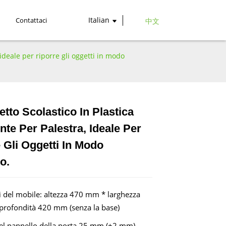
Italian
Contattaci
中文
 ideale per riporre gli oggetti in modo
tto Scolastico In Plastica
nte Per Palestra, Ideale Per
Loading...
Loading...
Loading...
Loading...
 Gli Oggetti In Modo
o.
 del mobile: altezza 470 mm * larghezza
rofondità 420 mm (senza la base)
el pannello della porta 25 mm (±2 mm),