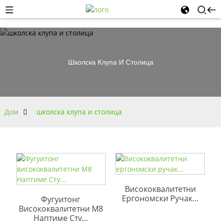
Школска Клупа И Столица
Дом
школска клупа и столица
Висококвалитетни
Ергономски Ручак...
Фугуитонг
Висококвалитетни М8
Наптиме Сту...