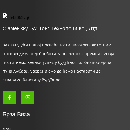
Сјамен Фу Гуи Тонг Технолоџи Ко., Лтд.
Захваљујући нашој посвећености висококвалитетним
производима и добробити запослених, спремни смо да
постигнемо велики успех у будућности. Као породица
пуна љубави, уверени смо да ћемо наставити да
a
стварамо блиставу будућност.
Брза Веза
Дом