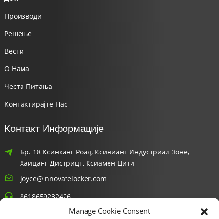
Производи
Решење
Вести
О Нама
Честа Питања
Контактирајте Нас
Контакт Информације
Бр. 18 Ксинканг Роад, Ксинианг Индустриал Зоне,
Хаицанг Дистрицт, Ксиамен Цити
joyce@innovatelocker.com
8618659232426
Manage Cookie Consent