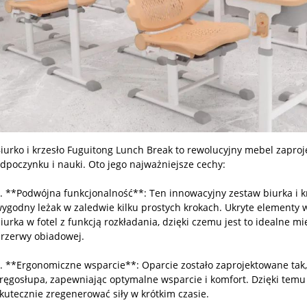
iurko i krzesło Fuguitong Lunch Break to rewolucyjny mebel zapro
dpoczynku i nauki. Oto jego najważniejsze cechy:
. **Podwójna funkcjonalność**: Ten innowacyjny zestaw biurka i kr
ygodny leżak w zaledwie kilku prostych krokach. Ukryte elementy w
iurka w fotel z funkcją rozkładania, dzięki czemu jest to idealne 
rzerwy obiadowej.
. **Ergonomiczne wsparcie**: Oparcie zostało zaprojektowane tak,
ręgosłupa, zapewniając optymalne wsparcie i komfort. Dzięki temu
kutecznie zregenerować siły w krótkim czasie.