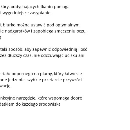
 skóry, oddychających tkanin pomaga
i wygodniejsze zasypianie.
ki, biurko można ustawić pod optymalnym
nie nadgarstków i zapobiega zmęczeniu oczu,
ą.
 taki sposób, aby zapewnić odpowiednią ilość
zez dłuższy czas, nie odczuwając ucisku ani
riału odpornego na plamy, który łatwo się
lane jedzenie, szybkie przetarcie przywróci
wację.
ofunkcyjne narzędzie, które wspomaga dobre
odatkiem do każdego środowiska