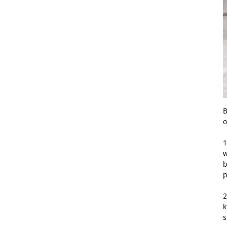
Nowa Definicja Pamięci
Masowej, Jeden
Inteligentny ...
Dlaczego Warto Wybrać
Firmę Fuguitong Do
Produkcji Płyt ABS?
B
o
Fuguitong-Easylocker
ABS Smart Locker...
1
w
b
Xiamen Fuguitong
p
Technology Co., Ltd....
2
k
s