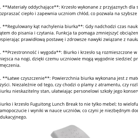
. **Materiały oddychające**: Krzesło wykonane z przyjaznych dla
ozpraszać ciepło i zapewnia uczniom chłód, co pozwala na szybsze 
. **Regulowany kąt nachylenia biurka**: Gdy nadchodzi czas nau
ątem do pisania i czytania. Funkcja ta pomaga zmniejszyć obciąże
spierając prawidłową postawę i zdrowsze nawyki związane z nauk
. **Przestronność i wygoda**: Biurko i krzesło są rozmieszczone w
iejsca na nogi, dzięki czemu uczniowie mogą wygodnie siedzieć pr
męczenia.
. **Łatwe czyszczenie**: Powierzchnia biurka wykonana jest z mate
zyści. Niezależnie od tego, czy chodzi o plamy z atramentu, czy roz
iurku nieskazitelny stan, ułatwiając personelowi szkoły jego konser
iurko i krzesło Fuguitong Lunch Break to nie tylko mebel; to wiel
amopoczucie i wyniki w nauce uczniów, co czyni je niezbędnym d
dukacyjnego.