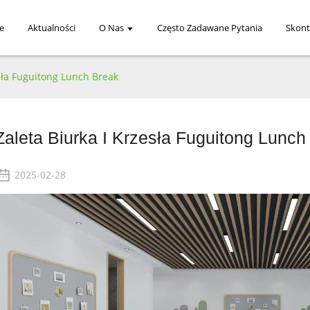
e
Aktualności
O Nas
Często Zadawane Pytania
Skont
esła Fuguitong Lunch Break
Zaleta Biurka I Krzesła Fuguitong Lunch
2025-02-28