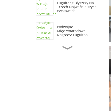
Fuguitong Błyszczy Na
Trzech Najważniejszych
Wystawach...
Podwójne
Międzynarodowe
Nagrody! Fuguiton...
Fuguigtong Smart Locker
Zdobywa Presti...
Xiamen Fuguitong: Cert.
2026 Wysokiej Jakości...
Witamy W Xiamen Fu Gui
Tong Technology...