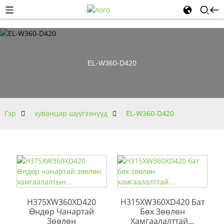
EL-W360-D420
Гэр
хуванцар шүүгээнүүд
EL-W360-D420
H375XW360XD420
H315XW360XD420 Бат
Өндөр Чанартай
Бөх Зөөлөн
Зөөлөн
Хамгаалалттай...