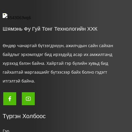
Шямэнь Фу Гуй Тонг Технологийн ХХК
Өндөр чанартай бүтээгдэхүүн, ажилчдын сайн сайхан
байдлыг эрхэмлэдэг бид ирээдүйд асар их амжилтанд
хүрэхэд бэлэн байна. Хайртай гэр бүлийн хувьд бид
гайхалтай маргаашийг бүтээсээр байх болно гэдэгт
a
итгэлтэй байна.
Түргэн Холбоос
Гэр