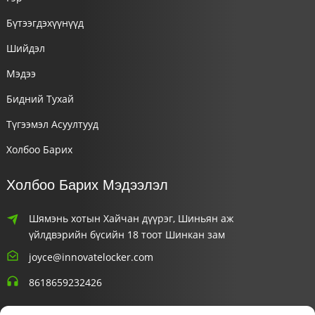
Бүтээгдэхүүнүүд
Шийдэл
Мэдээ
Бидний Тухай
Түгээмэл Асуултууд
Холбоо Барих
Холбоо Барих Мэдээлэл
Шямэнь хотын Хайчан дүүрэг, Шиньян аж
үйлдвэрийн бүсийн 18 тоот Шинкан зам
joyce@innovatelocker.com
8618659232426