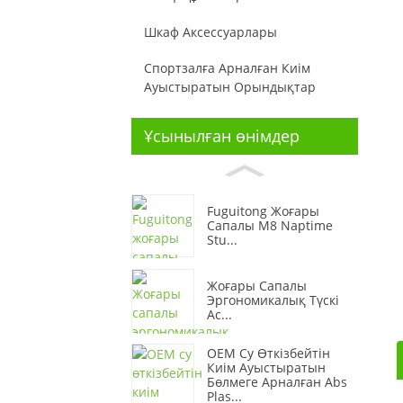
Шкаф Аксессуарлары
Спортзалға Арналған Киім
Ауыстыратын Орындықтар
Ұсынылған өнімдер
Fuguitong Жоғары
Сапалы M8 Naptime
Stu...
Жоғары Сапалы
Эргономикалық Түскі
Ас...
OEM Су Өткізбейтін
Киім Ауыстыратын
Бөлмеге Арналған Abs
Plas...