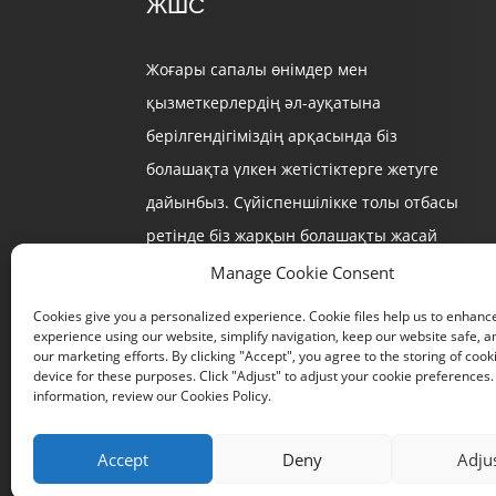
ЖШС
Жоғары сапалы өнімдер мен
қызметкерлердің әл-ауқатына
берілгендігіміздің арқасында біз
болашақта үлкен жетістіктерге жетуге
дайынбыз. Сүйіспеншілікке толы отбасы
ретінде біз жарқын болашақты жасай
беретінімізге сенімдіміз.
Manage Cookie Consent
Cookies give you a personalized experience. Cookie files help us to enhanc
experience using our website, simplify navigation, keep our website safe, an
our marketing efforts. By clicking "Accept", you agree to the storing of cook
device for these purposes. Click "Adjust" to adjust your cookie preferences
information, review our Cookies Policy.
Accept
Deny
Adju
Авторлық құқық © 2024 Xia