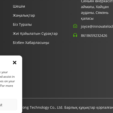
Синьян өнеркәсіп
Шешім
аймағы, Хайцан
ауданы, Сямэнь
Жаңалықтар
қаласы
Біз Туралы
joyce@innovateloc
Жиі Қойылатын Сұрақтар
8618659232426
Бізбен Хабарласыңы
e your
d assist in
ies on your
. For more
st
men Fu Gui Tong Technology Co., Ltd. Барлық құқықтар қорғалға