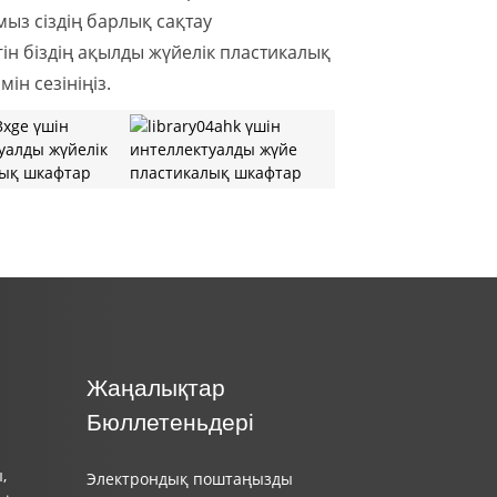
мыз сіздің барлық сақтау
гін біздің ақылды жүйелік пластикалық
н сезініңіз.
Жаңалықтар
Бюллетеньдері
,
Электрондық поштаңызды