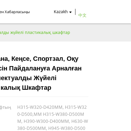
Kazakh
бен Хабарласыңы
中文
туалды жүйелі пластикалық шкафтар
ана, Кеңсе, Спортзал, Оқу
ін Пайдалануға Арналған
Loading...
Loading...
Loading...
Loading...
лектуалды Жүйелі
икалық Шкафтар
афтың
H315-W320-D420MM, H315-W32
0-D500,MM H315-W380-D500M
M, H390-W300-D400MM, H630-W
380-D500MM, H945-W380-D500