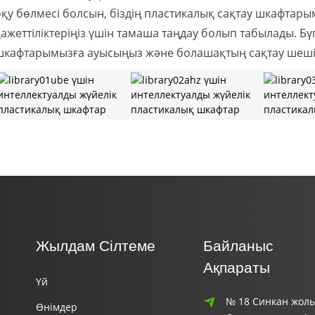
оқу бөлмесі болсын, біздің пластикалық сақтау шкафтары
қажеттіліктеріңіз үшін тамаша таңдау болып табылады. Бү
шкафтарымызға ауысыңыз және болашақтың сақтау шешімі
Жылдам Сілтеме
Байланыс
Ақпараты
Үй
№ 18 Синкан жолы
Өнімдер