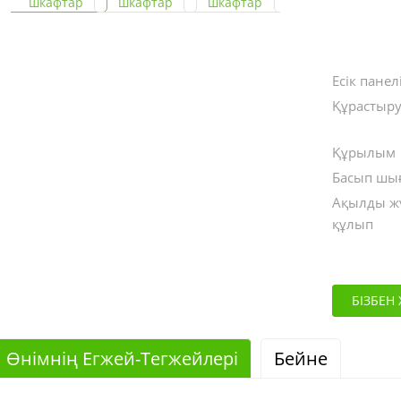
Есік панел
Құрастыру
Құрылым
Басып шы
Ақылды ж
құлып
БІЗБЕН
Өнімнің Егжей-Тегжейлері
Бейне