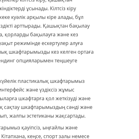
діктерді ұсынады. Кілтсіз кіру
ке куәлік арқылы кіре алады, бұл
сіздікті арттырады. Қашықтан бақылау
а, қорларды бақылауға және кез
 уақыт режимінде ескертулер алуға
алық шкафтарымызды кез келген ортаға
 брендинг опцияларымен теңшеуге
 жүйелік пластикалық шкафтарымыз
интерфейс және үздіксіз жұмыс
ыларға шкафтарға қол жеткізуді және
лық сақтау шкафтарымыздың сәнді және
сып, жалпы эстетиканы жақсартады.
тарымыз қауіпсіз, ыңғайлы және
Кітапхана, кеңсе, спорт залы немесе