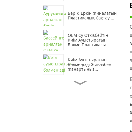
Берік, Еркін Жиналатын
Пластикалық Сақтау ...
OEM Су Өткізбейтін
Киім Ауыстыратын
Бөлме Пластикасы ...
Киім Ауыстыратын
Бөлмеңізді Жиһазбен
Жаңартыңыз...
Жарқын Пластиктен
Жасалған Кеңсе
Қоймасы...
Берік Жұмсақ Қорғаныс
Пластикалық Сақтау ...