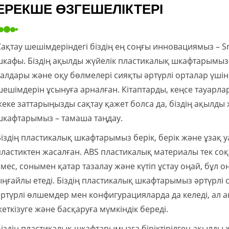
ЕРЕКШЕ ӨЗГЕШЕЛІКТЕРІ
Сақтау шешімдеріндегі біздің ең соңғы инновациямыз – S
шкафы. Біздің ақылды жүйелік пластикалық шкафтарымыз 
залдары және оқу бөлмелері сияқты әртүрлі орталар үшін
шешімдерін ұсынуға арналған. Кітаптарды, кеңсе тауарл
жеке заттарыңызды сақтау қажет болса да, біздің ақылды 
шкафтарымыз – тамаша таңдау.
Біздің пластикалық шкафтарымыз берік, берік және ұзақ
пластиктен жасалған. ABS пластикалық материалы тек соққ
емес, сонымен қатар тазалау және күтіп ұстау оңай, бұл 
ыңғайлы етеді. Біздің пластикалық шкафтарымыз әртүрлі са
әртүрлі өлшемдер мен конфигурацияларда да келеді, ал 
жеткізуге және басқаруға мүмкіндік береді.
Біздің пластикалық шкафтарымызға біріктірілген ақылды ж