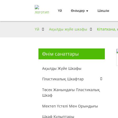
Үй
Өнімдер
Шешім
Үй
Ақылды жүйе шкафы
Кітапхана,
Өнім санаттары
Ақылды Жүйе Шкафы
Пластикалық Шкафтар
Төсек Жанындағы Пластикалық
Шкаф
Мектеп Үстелі Мен Орындығы
Шкаф Құлыптары