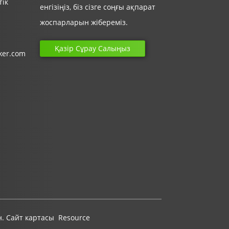
тік
енгізіңіз, біз сізге соңғы ақпарат
жоспарларын жібереміз.
Қазір Сұрау Салыңыз
ker.com
н.
Сайт картасы
Resource