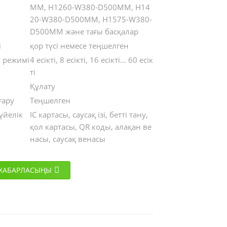
MM, H1260-W380-D500MM, H14
20-W380-D500MM, H1575-W380-
D500MM және тағы басқалар
і
қор түсі немесе теңшелген
 режимі
4 есікті, 8 есікті, 16 есікті... 60 есік
ті
Құлату
ғару
Теңшелген
үйелік
IC картасы, саусақ ізі, бетті тану,
қол картасы, QR коды, алақан ве
насы, саусақ венасы
 ХАБАРЛАСЫҢЫ