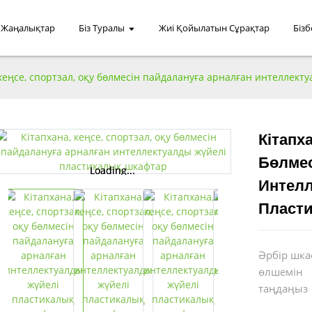
Жаңалықтар
Біз Туралы
Жиі Қойылатын Сұрақтар
Біз
 кеңсе, спортзал, оқу бөлмесін пайдалануға арналған интеллек
Кітапх
Бөлмес
Loading...
Loading...
Интел
Пласт
Әрбір шк
өлшемін
таңдаңыз