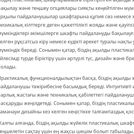
бақылау және теңшеу опциялары сияқты кеңейтілген мүмкін
арқылы пайдаланушылар шкафтарына құпия сөз немесе же
физикалық кілттерге деген қажеттілікті жояды және қауіп
мүмкіндіктері әкімшілерге шкафты пайдалануды бақылауғ
келген рұқсатсыз кіру немесе күдікті әрекет туралы нақты
мүмкіндік береді. Сонымен қатар, біздің ақылды пластик
үйлесімді түрде біріктіру үшін әртүрлі түс, дизайн және
болады.
Практикалық функционалдылықтан басқа, біздің ақылды
пайдаланушы тәжірибесіне басымдық береді. Интуитивті 
барлық жастағы және техникалық қабілеттегі пайдалануш
басқаруды жеңілдетеді. Сонымен қатар, біздің пластика
заманауи дизайны кез келген кеңістікке талғампаздық қо
Жалпы алғанда, біздің ақылды жүйелік пластикалық шкаф
теңшелетін сақтау үшін ең жақсы шешім болып табылады. 