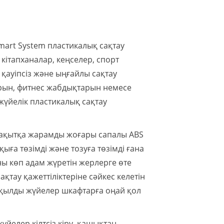
mart System пластикалық сақтау
кітапханалар, кеңселер, спорт
 қауіпсіз және ыңғайлы сақтау
арын, фитнес жабдықтарын немесе
жүйелік пластикалық сақтау
 уақытқа жарамды жоғары сапалы ABS
ыға төзімді және тозуға төзімді ғана
оны көп адам жүретін жерлерге өте
қтау қажеттіліктеріне сәйкес келетін
ақылды жүйелер шкафтарға оңай қол
үйелер кілтсіз кіру, қашықтан