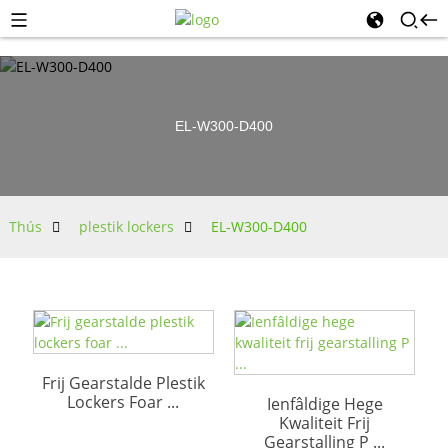
EL-W300-D400
Thús
plestik lockers
EL-W300-D400
Frij Gearstalde Plestik
Lockers Foar ...
Ienfâldige Hege
Kwaliteit Frij
Gearstalling P ...