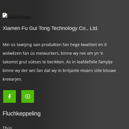
Xiamen Fu Gui Tong Technology Co., Ltd.
Mei ús tawijing oan produkten fan hege kwaliteit en it
wolwêzen fan ús meiwurkers, binne wy ​​ree om yn 'e
takomst grut súkses te berikken. As in leafdefolle famylje
binne wy ​​der wis fan dat wy in briljante moarn sille bliuwe
a
kreëarjen.
Fluchkeppeling
Thús